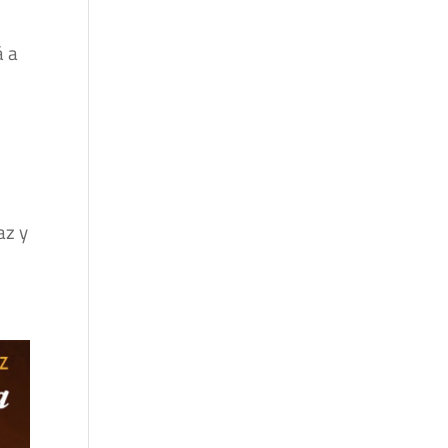
á a
az y