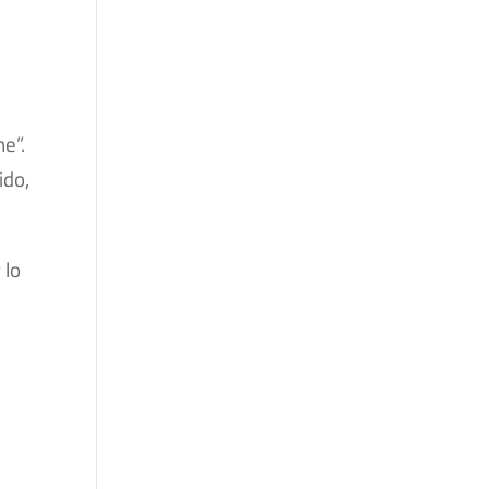
ne”.
ido,
 lo