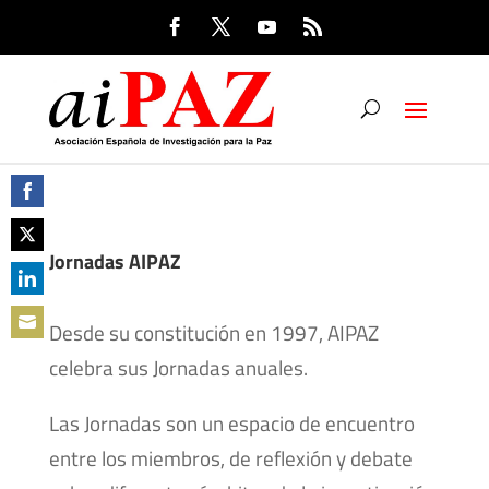
Share
on
Jornadas AIPAZ
Share
Facebook
on
Share
Desde su constitución en 1997, AIPAZ
Twitter
on
Share
celebra sus Jornadas anuales.
LinkedIn
on
Las Jornadas son un espacio de encuentro
Email
entre los miembros, de reflexión y debate