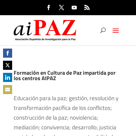
Share
on
Formación en Cultura de Paz impartida por
Share
los centros AIPAZ
Facebook
on
Share
Twitter
on
Educación para la paz; gestión, resolución y
Share
LinkedIn
transformación pacífica de los conflictos;
on
construcción de la paz; noviolencia;
Email
mediación; convivencia; desarrollo; justicia