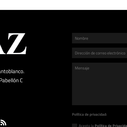
antoblanco.
 Pabellón C
g
Política de privacidad:
Acepto la
Política de Privacid