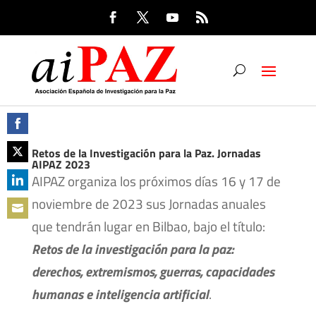
Share
Retos de la Investigación para la Paz. Jornadas
AIPAZ 2023
on
Share
AIPAZ organiza los próximos días 16 y 17 de
Facebook
on
Share
noviembre de 2023 sus Jornadas anuales
Twitter
on
que tendrán lugar en Bilbao, bajo el título:
Share
LinkedIn
Retos de la investigación para la paz:
on
derechos, extremismos, guerras, capacidades
Email
humanas e inteligencia artificial
.