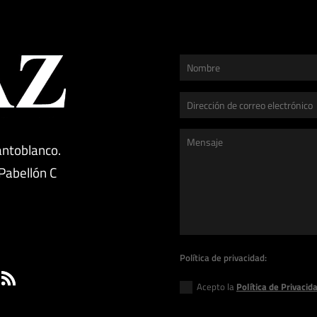
antoblanco.
 Pabellón C
g
Política de privacidad:
Acepto la
Política de Privacid