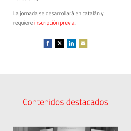
La jornada se desarrollará en catalán y
requiere
inscripción previa
.
Share
Share
Share
Share
on
on
on
on
Facebook
Twitter
LinkedIn
Email
Contenidos destacados