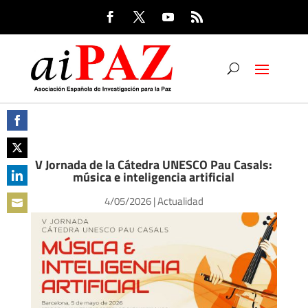
Share
on
V Jornada de la Cátedra UNESCO Pau Casals:
Share
música e inteligencia artificial
Facebook
on
Share
4/05/2026
|
Actualidad
Twitter
on
Share
LinkedIn
on
Email