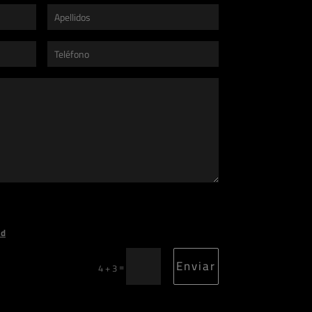
ad
Enviar
=
4 + 3