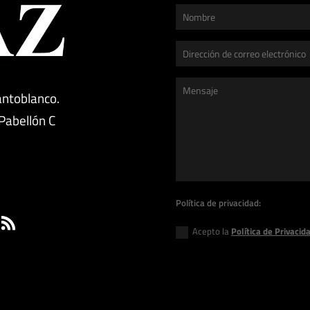
antoblanco.
 Pabellón C
g
Política de privacidad:
Acepto la
Política de Privacid