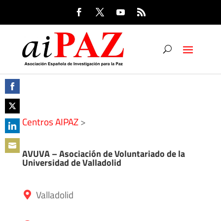
Share
on
Share
Centros AIPAZ
>
Facebook
on
Share
Twitter
AVUVA – Asociación de Voluntariado de la
on
Share
Universidad de Valladolid
LinkedIn
on
Email
Valladolid
